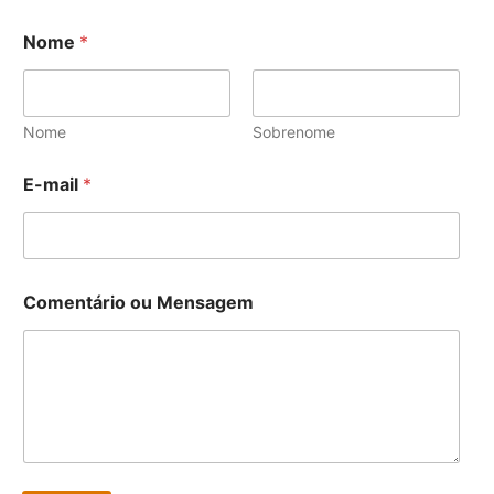
M
Nome
*
e
n
s
a
g
Nome
Sobrenome
e
m
E-mail
*
N
o
m
e
o
u
Comentário ou Mensagem