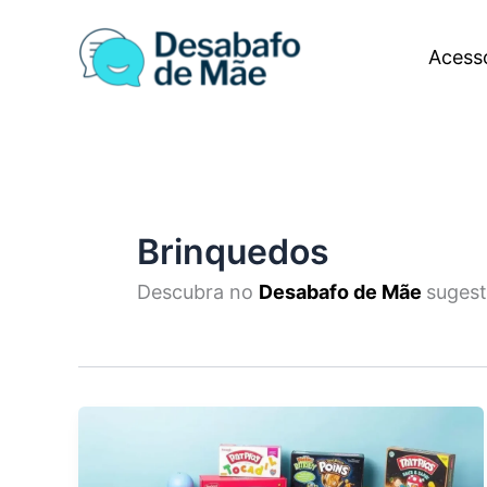
Ir
para
Acess
o
conteúdo
Brinquedos
Descubra no
Desabafo de Mãe
sugest